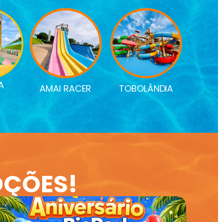
A
AMAI RACER
TOBOLÂNDIA
OÇÕES!