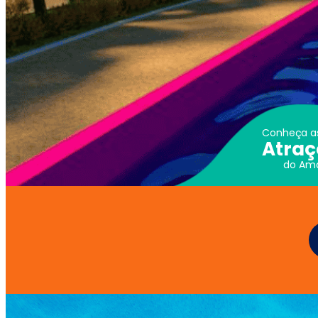
Conheça a
Atraç
do Ama