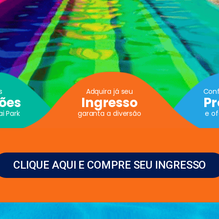
s
Adquira já seu
Conf
ões
Ingresso
P
i Park
garanta a diversão
e o
CLIQUE AQUI E COMPRE SEU INGRESSO