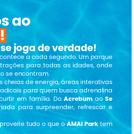
s ao
!
se joga de verdade!
 acontece a cada segundo. Um parque
trações para todas as idades, onde
o se encontram.
s cheias de energia, áreas interativas
radicais para quem busca adrenalina
curtir em família. Do
Acrebum
ao
Se
riada para surpreender, refrescar e
aproveite tudo o que o
AMAI Park
tem