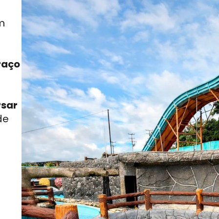
m
raço
rsar
de