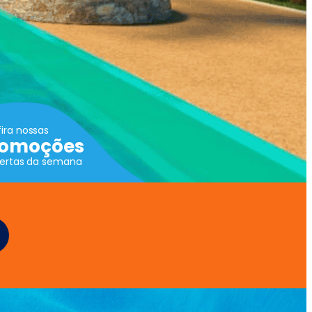
ira nossas
romoções
fertas da semana